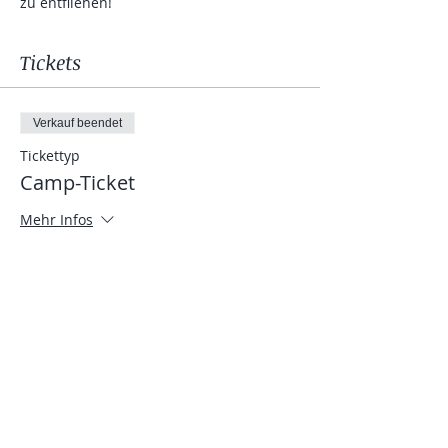
zu entfliehen!
Tickets
Verkauf beendet
Tickettyp
Camp-Ticket
Mehr Infos
Preis
Von 99,00 € bis 129,00 €
SDSClub- & BAE-Mitglieder
99,00 €
Teilnehmer