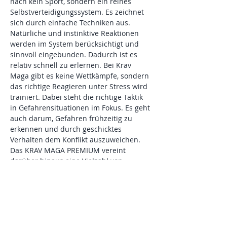
nach kein Sport, sondern ein reines 
Selbstverteidigungssystem. Es zeichnet 
sich durch einfache Techniken aus. 
Natürliche und instinktive Reaktionen 
werden im System berücksichtigt und 
sinnvoll eingebunden. Dadurch ist es 
relativ schnell zu erlernen. Bei Krav 
Maga gibt es keine Wettkämpfe, sondern 
das richtige Reagieren unter Stress wird 
trainiert. Dabei steht die richtige Taktik 
in Gefahrensituationen im Fokus. Es geht 
auch darum, Gefahren frühzeitig zu 
erkennen und durch geschicktes 
Verhalten dem Konflikt auszuweichen. 
Das KRAV MAGA PREMIUM vereint 
darüber hinaus eine Vielzahl von 
anderen Kampfsportarten. Hierbei wird 
besonders auf die unterschiedlichen 
körperlichen Voraussetzungen 
eingegangen.